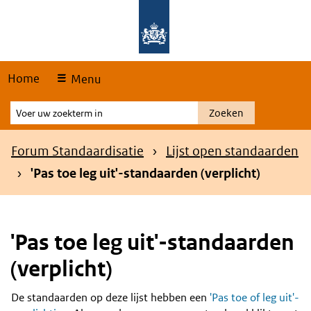
Skip
Overslaan en naar de hoofdnavigatie gaan
Overslaan en naar de inhoud gaan
links
Home
Menu
Voer
Zoeken
uw
zoekterm
Kruimelpad
Forum Standaardisatie
Lijst open standaarden
in
'Pas toe leg uit'-standaarden (verplicht)
'Pas toe leg uit'-standaarden
(verplicht)
De standaarden op deze lijst hebben een
'Pas toe of leg uit'-