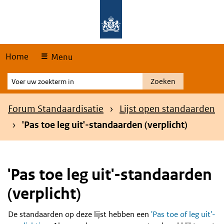
Skip
Overslaan en naar de hoofdnavigatie gaan
Overslaan en naar de inhoud gaan
links
Home
Menu
Voer
Zoeken
uw
zoekterm
Kruimelpad
Forum Standaardisatie
Lijst open standaarden
in
'Pas toe leg uit'-standaarden (verplicht)
'Pas toe leg uit'-standaarden
(verplicht)
De standaarden op deze lijst hebben een
'Pas toe of leg uit'-