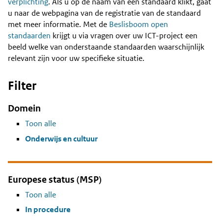
Content
verplichting
. Als u op de naam van een standaard klikt, gaat
u naar de webpagina van de registratie van de standaard
met meer informatie. Met de
Beslisboom open
standaarden
krijgt u via vragen over uw ICT-project een
beeld welke van onderstaande standaarden waarschijnlijk
relevant zijn voor uw specifieke situatie.
Filter
Domein
Toon alle
Onderwijs en cultuur
Europese status (MSP)
Toon alle
In procedure