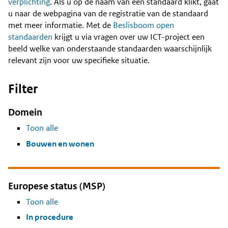
Content
verplichting
. Als u op de naam van een standaard klikt, gaat
u naar de webpagina van de registratie van de standaard
met meer informatie. Met de
Beslisboom open
standaarden
krijgt u via vragen over uw ICT-project een
beeld welke van onderstaande standaarden waarschijnlijk
relevant zijn voor uw specifieke situatie.
Filter
Domein
Toon alle
Bouwen en wonen
Europese status (MSP)
Toon alle
In procedure