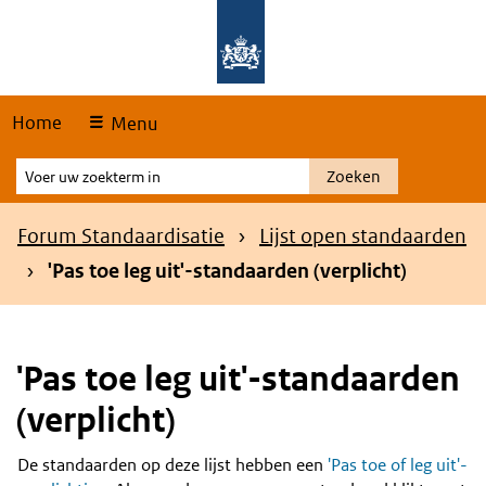
Skip
Overslaan en naar de hoofdnavigatie gaan
Overslaan en naar de inhoud gaan
links
Home
Menu
Voer
Zoeken
uw
zoekterm
Kruimelpad
Forum Standaardisatie
Lijst open standaarden
in
'Pas toe leg uit'-standaarden (verplicht)
'Pas toe leg uit'-standaarden
(verplicht)
De standaarden op deze lijst hebben een
'Pas toe of leg uit'-