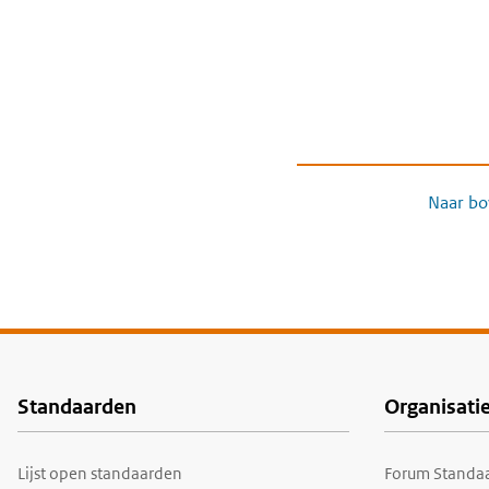
Naar bo
Standaarden
Organisati
Voet
Lijst open standaarden
Forum Standaa