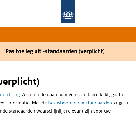
Overslaan en naar de hoofdnavigatie gaan
Overslaan en naar de inhoud gaan
'Pas toe leg uit'-standaarden (verplicht)
verplicht)
erplichting
. Als u op de naam van een standaard klikt, gaat u
eer informatie. Met de
Beslisboom open standaarden
krijgt u
nde standaarden waarschijnlijk relevant zijn voor uw