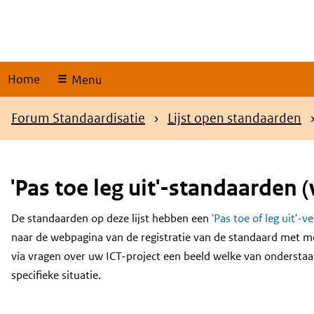
Skip
links
Home
Menu
Kruimelpad
Forum Standaardisatie
Lijst open standaarden
'Pas toe leg uit'-standaarden (
De standaarden op deze lijst hebben een
'Pas toe of leg uit'-v
Content
naar de webpagina van de registratie van de standaard met m
via vragen over uw ICT-project een beeld welke van onderstaa
specifieke situatie.