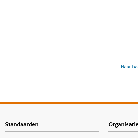
Naar bo
Standaarden
Organisati
Voet