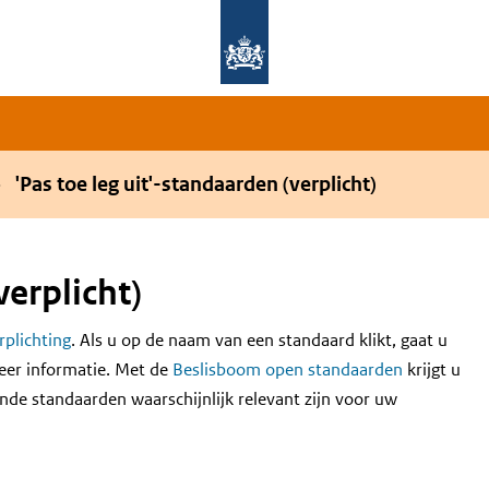
Overslaan en naar de hoofdnavigatie gaan
Overslaan en naar de inhoud gaan
'Pas toe leg uit'-standaarden (verplicht)
verplicht)
erplichting
. Als u op de naam van een standaard klikt, gaat u
eer informatie. Met de
Beslisboom open standaarden
krijgt u
nde standaarden waarschijnlijk relevant zijn voor uw