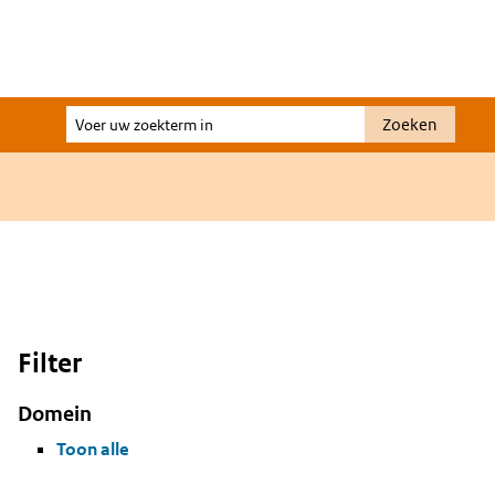
Voer
Zoeken
uw
zoekterm
in
Filter
Domein
Toon alle