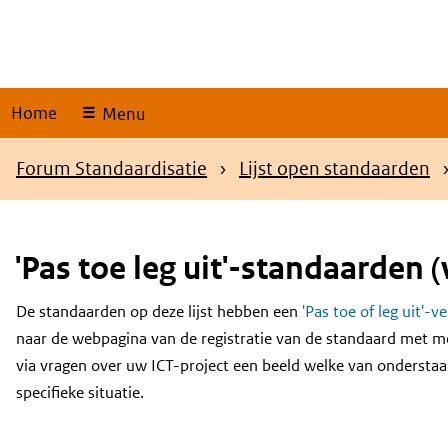
Skip
links
Home
Menu
Kruimelpad
Forum Standaardisatie
Lijst open standaarden
'Pas toe leg uit'-standaarden (
De standaarden op deze lijst hebben een
'Pas toe of leg uit'-v
Content
naar de webpagina van de registratie van de standaard met m
via vragen over uw ICT-project een beeld welke van onderstaa
specifieke situatie.