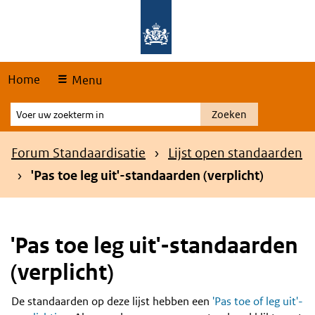
Skip
Overslaan en naar de hoofdnavigatie gaan
Overslaan en naar de inhoud gaan
links
Home
Menu
Voer
Zoeken
uw
zoekterm
Kruimelpad
Forum Standaardisatie
Lijst open standaarden
in
'Pas toe leg uit'-standaarden (verplicht)
'Pas toe leg uit'-standaarden
(verplicht)
De standaarden op deze lijst hebben een
'Pas toe of leg uit'-