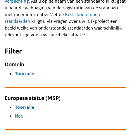
Content
verplichting
. Als u op de naam van een standaard klikt, gaat
u naar de webpagina van de registratie van de standaard
met meer informatie. Met de
Beslisboom open
standaarden
krijgt u via vragen over uw ICT-project een
beeld welke van onderstaande standaarden waarschijnlijk
relevant zijn voor uw specifieke situatie.
Filter
Domein
Toon alle
Europese status (MSP)
Toon alle
Nee