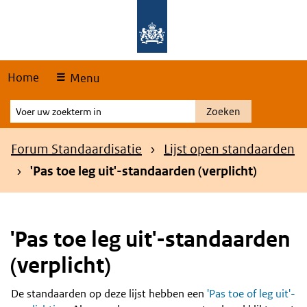
Skip
Overslaan en naar de hoofdnavigatie gaan
Overslaan en naar de inhoud gaan
links
Home
Menu
Voer
Zoeken
uw
zoekterm
Kruimelpad
Forum Standaardisatie
Lijst open standaarden
in
'Pas toe leg uit'-standaarden (verplicht)
'Pas toe leg uit'-standaarden
(verplicht)
De standaarden op deze lijst hebben een
'Pas toe of leg uit'-