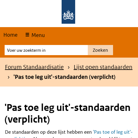
Skip
Overslaan en naar de hoofdnavigatie gaan
Overslaan en naar de inhoud gaan
links
Home
Menu
Voer
Zoeken
uw
zoekterm
Kruimelpad
Forum Standaardisatie
Lijst open standaarden
in
'Pas toe leg uit'-standaarden (verplicht)
'Pas toe leg uit'-standaarden
(verplicht)
De standaarden op deze lijst hebben een
'Pas toe of leg uit'-