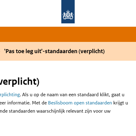
Overslaan en naar de hoofdnavigatie gaan
Overslaan en naar de inhoud gaan
'Pas toe leg uit'-standaarden (verplicht)
verplicht)
erplichting
. Als u op de naam van een standaard klikt, gaat u
eer informatie. Met de
Beslisboom open standaarden
krijgt u
nde standaarden waarschijnlijk relevant zijn voor uw