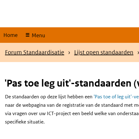
Skip
links
Home
Menu
Kruimelpad
Forum Standaardisatie
Lijst open standaarden
'Pas toe leg uit'-standaarden (
De standaarden op deze lijst hebben een
'Pas toe of leg uit'-v
Content
naar de webpagina van de registratie van de standaard met m
via vragen over uw ICT-project een beeld welke van onderstaa
specifieke situatie.