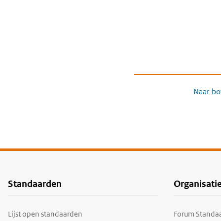
Naar bo
Standaarden
Organisati
Voet
Lijst open standaarden
Forum Standaa