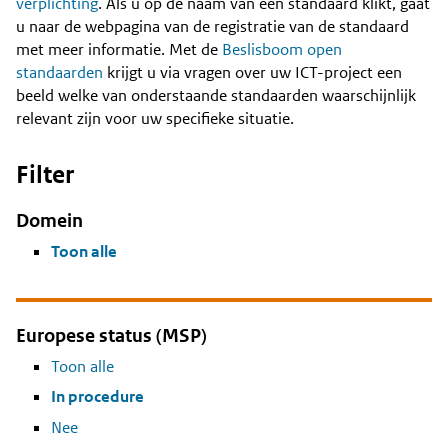
Content
verplichting
. Als u op de naam van een standaard klikt, gaat
u naar de webpagina van de registratie van de standaard
met meer informatie. Met de
Beslisboom open
standaarden
krijgt u via vragen over uw ICT-project een
beeld welke van onderstaande standaarden waarschijnlijk
relevant zijn voor uw specifieke situatie.
Filter
Domein
Toon alle
Europese status (MSP)
Toon alle
In procedure
Nee