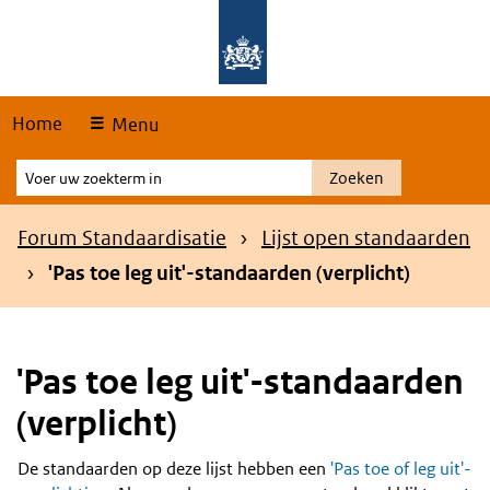
Skip
Overslaan en naar de hoofdnavigatie gaan
Overslaan en naar de inhoud gaan
links
Home
Menu
Voer
Zoeken
uw
zoekterm
Kruimelpad
Forum Standaardisatie
Lijst open standaarden
in
'Pas toe leg uit'-standaarden (verplicht)
'Pas toe leg uit'-standaarden
(verplicht)
De standaarden op deze lijst hebben een
'Pas toe of leg uit'-