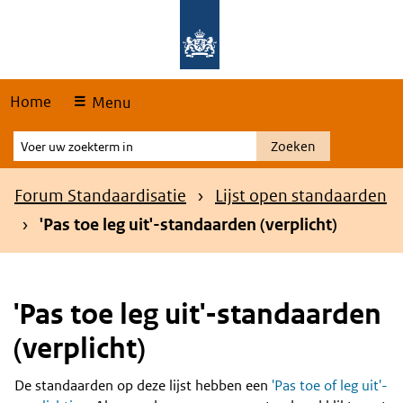
Skip
Overslaan en naar de hoofdnavigatie gaan
Overslaan en naar de inhoud gaan
links
Home
Menu
Voer
Zoeken
uw
zoekterm
Kruimelpad
Forum Standaardisatie
Lijst open standaarden
in
'Pas toe leg uit'-standaarden (verplicht)
'Pas toe leg uit'-standaarden
(verplicht)
De standaarden op deze lijst hebben een
'Pas toe of leg uit'-