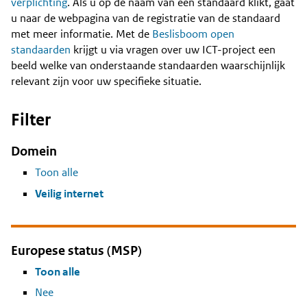
Content
verplichting
. Als u op de naam van een standaard klikt, gaat
u naar de webpagina van de registratie van de standaard
met meer informatie. Met de
Beslisboom open
standaarden
krijgt u via vragen over uw ICT-project een
beeld welke van onderstaande standaarden waarschijnlijk
relevant zijn voor uw specifieke situatie.
Filter
Domein
Toon alle
Veilig internet
Europese status (MSP)
Toon alle
Nee