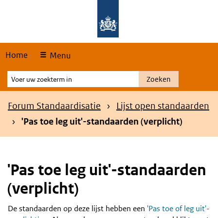
Skip
Overslaan en naar de hoofdnavigatie gaan
Overslaan en naar de inhoud gaan
links
Home
Menu
Voer
Zoeken
uw
zoekterm
Kruimelpad
Forum Standaardisatie
Lijst open standaarden
in
'Pas toe leg uit'-standaarden (verplicht)
'Pas toe leg uit'-standaarden
(verplicht)
De standaarden op deze lijst hebben een
'Pas toe of leg uit'-