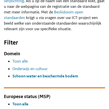
Content
verplichting
. Als u op de naam van een standaard klikt, gaat
u naar de webpagina van de registratie van de standaard
met meer informatie. Met de
Beslisboom open
standaarden
krijgt u via vragen over uw ICT-project een
beeld welke van onderstaande standaarden waarschijnlijk
relevant zijn voor uw specifieke situatie.
Filter
Domein
Toon alle
Onderwijs en cultuur
Schoon water en beschermde bodem
Europese status (MSP)
Toon alle