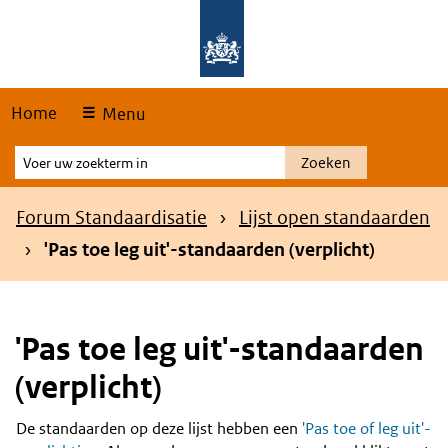
Skip
Overslaan en naar de hoofdnavigatie gaan
Overslaan en naar de inhoud gaan
links
Home
Menu
Voer
Zoeken
uw
zoekterm
Kruimelpad
Forum Standaardisatie
Lijst open standaarden
in
'Pas toe leg uit'-standaarden (verplicht)
'Pas toe leg uit'-standaarden
(verplicht)
De standaarden op deze lijst hebben een
'Pas toe of leg uit'-