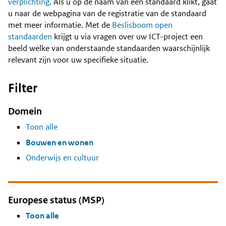
Content
verplichting
. Als u op de naam van een standaard klikt, gaat
u naar de webpagina van de registratie van de standaard
met meer informatie. Met de
Beslisboom open
standaarden
krijgt u via vragen over uw ICT-project een
beeld welke van onderstaande standaarden waarschijnlijk
relevant zijn voor uw specifieke situatie.
Filter
Domein
Toon alle
Bouwen en wonen
Onderwijs en cultuur
Europese status (MSP)
Toon alle