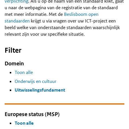
Content
verplichting
. Als u op de naam van een standaard klikt, gaat
u naar de webpagina van de registratie van de standaard
met meer informatie. Met de
Beslisboom open
standaarden
krijgt u via vragen over uw ICT-project een
beeld welke van onderstaande standaarden waarschijnlijk
relevant zijn voor uw specifieke situatie.
Filter
Domein
Toon alle
Onderwijs en cultuur
Uitwisselingsfundament
Europese status (MSP)
Toon alle