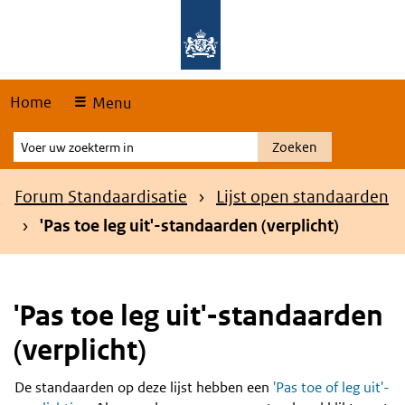
Skip
Overslaan en naar de hoofdnavigatie gaan
Overslaan en naar de inhoud gaan
links
Home
Menu
Voer
Zoeken
uw
zoekterm
Kruimelpad
Forum Standaardisatie
Lijst open standaarden
in
'Pas toe leg uit'-standaarden (verplicht)
'Pas toe leg uit'-standaarden
(verplicht)
De standaarden op deze lijst hebben een
'Pas toe of leg uit'-