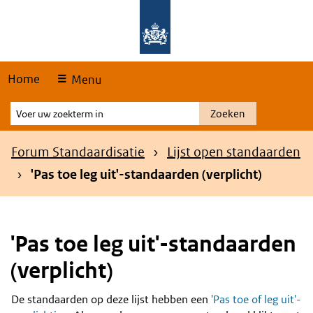
Skip
Overslaan en naar de hoofdnavigatie gaan
Overslaan en naar de inhoud gaan
links
Home
Menu
Voer
Zoeken
uw
zoekterm
Kruimelpad
Forum Standaardisatie
Lijst open standaarden
in
'Pas toe leg uit'-standaarden (verplicht)
'Pas toe leg uit'-standaarden
(verplicht)
De standaarden op deze lijst hebben een
'Pas toe of leg uit'-