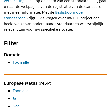
Content
verplichting
. Als u op de naam van een standaard klikt, gaat
u naar de webpagina van de registratie van de standaard
met meer informatie. Met de
Beslisboom open
standaarden
krijgt u via vragen over uw ICT-project een
beeld welke van onderstaande standaarden waarschijnlijk
relevant zijn voor uw specifieke situatie.
Filter
Domein
Toon alle
Europese status (MSP)
Toon alle
Ja
Nee