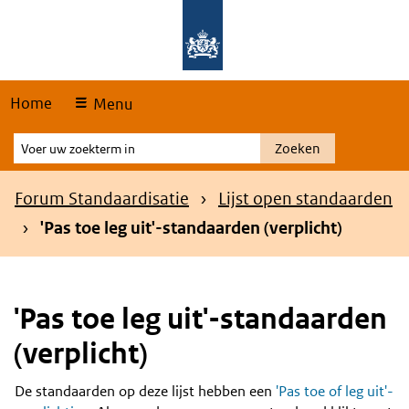
Skip
Overslaan en naar de hoofdnavigatie gaan
Overslaan en naar de inhoud gaan
links
Home
Menu
Voer
Zoeken
uw
zoekterm
Kruimelpad
Forum Standaardisatie
Lijst open standaarden
in
'Pas toe leg uit'-standaarden (verplicht)
'Pas toe leg uit'-standaarden
(verplicht)
De standaarden op deze lijst hebben een
'Pas toe of leg uit'-