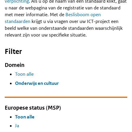
Content
verplichting
. Als u op de naam van een standaard klikt, gaat
u naar de webpagina van de registratie van de standaard
met meer informatie. Met de
Beslisboom open
standaarden
krijgt u via vragen over uw ICT-project een
beeld welke van onderstaande standaarden waarschijnlijk
relevant zijn voor uw specifieke situatie.
Filter
Domein
Toon alle
Onderwijs en cultuur
Europese status (MSP)
Toon alle
Ja