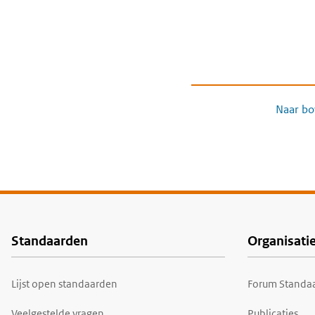
Naar bo
Standaarden
Organisati
Voet
Lijst open standaarden
Forum Standaa
Veelgestelde vragen
Publicaties