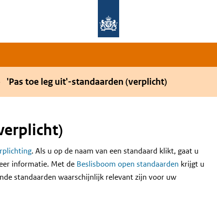
Overslaan en naar de hoofdnavigatie gaan
Overslaan en naar de inhoud gaan
'Pas toe leg uit'-standaarden (verplicht)
verplicht)
erplichting
. Als u op de naam van een standaard klikt, gaat u
eer informatie. Met de
Beslisboom open standaarden
krijgt u
nde standaarden waarschijnlijk relevant zijn voor uw