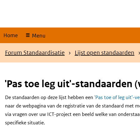
Skip
links
Home
Menu
Kruimelpad
Forum Standaardisatie
Lijst open standaarden
'Pas toe leg uit'-standaarden (
De standaarden op deze lijst hebben een
'Pas toe of leg uit'-v
Content
naar de webpagina van de registratie van de standaard met m
via vragen over uw ICT-project een beeld welke van onderstaa
specifieke situatie.