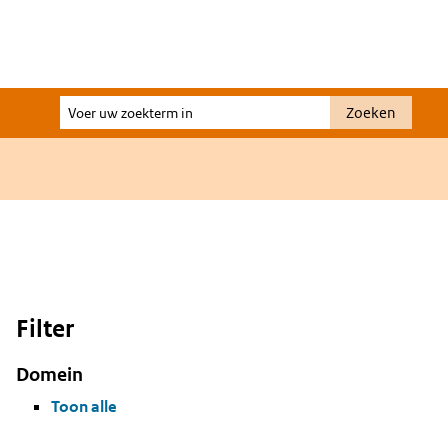
Voer
Zoeken
uw
zoekterm
in
Filter
Domein
Toon alle