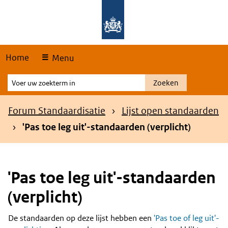
Skip
Overslaan en naar de hoofdnavigatie gaan
Overslaan en naar de inhoud gaan
links
Home
Menu
Voer
Zoeken
uw
zoekterm
Kruimelpad
Forum Standaardisatie
Lijst open standaarden
in
'Pas toe leg uit'-standaarden (verplicht)
'Pas toe leg uit'-standaarden
(verplicht)
De standaarden op deze lijst hebben een
'Pas toe of leg uit'-