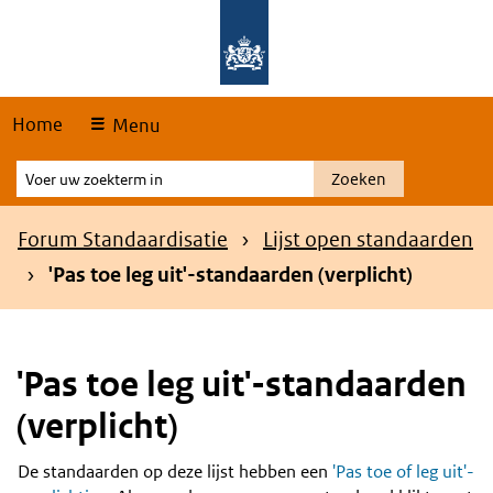
Skip
Overslaan en naar de hoofdnavigatie gaan
Overslaan en naar de inhoud gaan
links
Home
Menu
Voer
Zoeken
uw
zoekterm
Kruimelpad
Forum Standaardisatie
Lijst open standaarden
in
'Pas toe leg uit'-standaarden (verplicht)
'Pas toe leg uit'-standaarden
(verplicht)
De standaarden op deze lijst hebben een
'Pas toe of leg uit'-