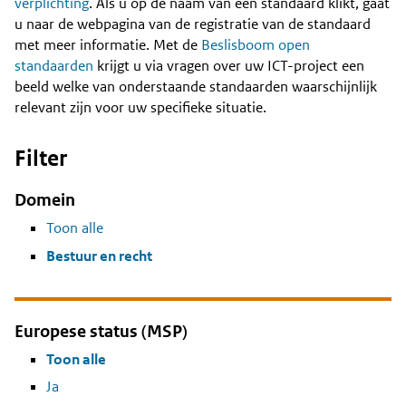
Content
verplichting
. Als u op de naam van een standaard klikt, gaat
u naar de webpagina van de registratie van de standaard
met meer informatie. Met de
Beslisboom open
standaarden
krijgt u via vragen over uw ICT-project een
beeld welke van onderstaande standaarden waarschijnlijk
relevant zijn voor uw specifieke situatie.
Filter
Domein
Toon alle
Bestuur en recht
Europese status (MSP)
Toon alle
Ja