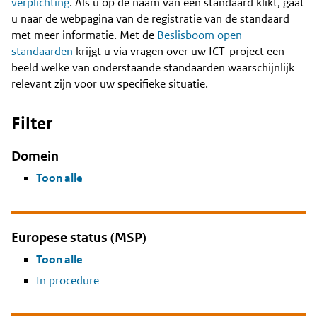
Content
verplichting
. Als u op de naam van een standaard klikt, gaat
u naar de webpagina van de registratie van de standaard
met meer informatie. Met de
Beslisboom open
standaarden
krijgt u via vragen over uw ICT-project een
beeld welke van onderstaande standaarden waarschijnlijk
relevant zijn voor uw specifieke situatie.
Filter
Domein
Toon alle
Europese status (MSP)
Toon alle
In procedure