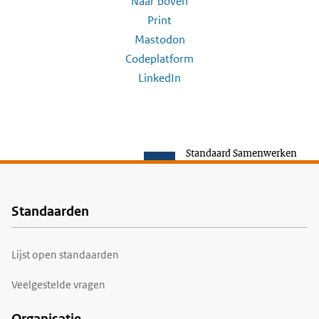
Naar boven
Print
Mastodon
Codeplatform
LinkedIn
Standaard Samenwerken
Standaarden
Voet
Lijst open standaarden
Veelgestelde vragen
Organisatie