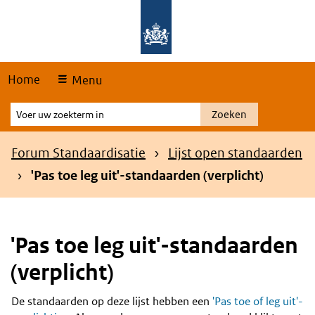
Skip
Overslaan en naar de hoofdnavigatie gaan
Overslaan en naar de inhoud gaan
links
Home
Menu
Voer
Zoeken
uw
zoekterm
Kruimelpad
Forum Standaardisatie
Lijst open standaarden
in
'Pas toe leg uit'-standaarden (verplicht)
'Pas toe leg uit'-standaarden
(verplicht)
De standaarden op deze lijst hebben een
'Pas toe of leg uit'-