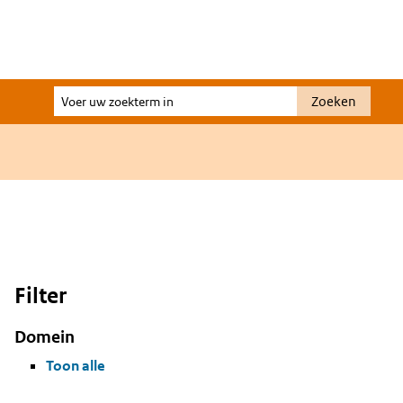
Voer
Zoeken
uw
zoekterm
in
Filter
Domein
Toon alle