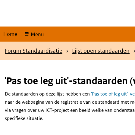
Skip
links
Home
Menu
Kruimelpad
Forum Standaardisatie
Lijst open standaarden
'Pas toe leg uit'-standaarden (
De standaarden op deze lijst hebben een
'Pas toe of leg uit'-v
Content
naar de webpagina van de registratie van de standaard met m
via vragen over uw ICT-project een beeld welke van onderstaa
specifieke situatie.