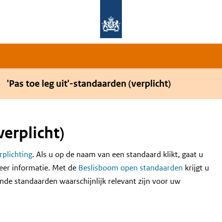
Overslaan en naar de hoofdnavigatie gaan
Overslaan en naar de inhoud gaan
'Pas toe leg uit'-standaarden (verplicht)
verplicht)
erplichting
. Als u op de naam van een standaard klikt, gaat u
eer informatie. Met de
Beslisboom open standaarden
krijgt u
nde standaarden waarschijnlijk relevant zijn voor uw