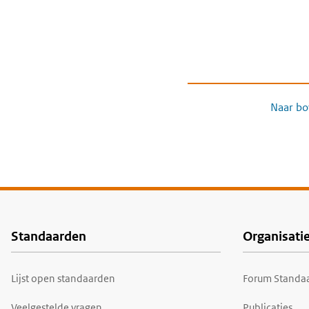
Naar bo
Standaarden
Organisati
Voet
Lijst open standaarden
Forum Standaa
Veelgestelde vragen
Publicaties