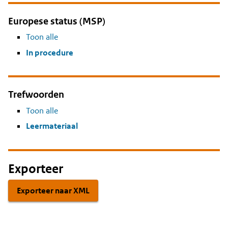
Europese status (MSP)
Toon alle
In procedure
Trefwoorden
Toon alle
Leermateriaal
Exporteer
Exporteer naar XML