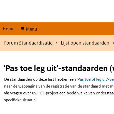
Skip
links
Home
Menu
Kruimelpad
Forum Standaardisatie
Lijst open standaarden
'Pas toe leg uit'-standaarden (
De standaarden op deze lijst hebben een
'Pas toe of leg uit'-v
Content
naar de webpagina van de registratie van de standaard met m
via vragen over uw ICT-project een beeld welke van onderstaa
specifieke situatie.