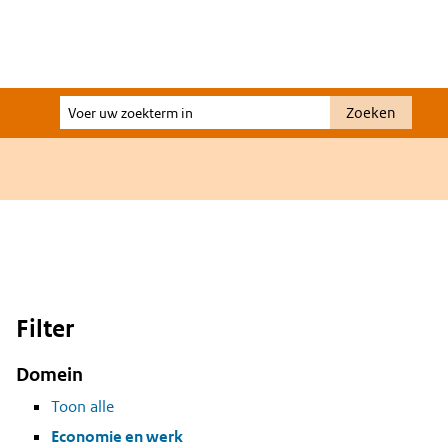
Voer
Zoeken
uw
zoekterm
in
Filter
Domein
Toon alle
Economie en werk