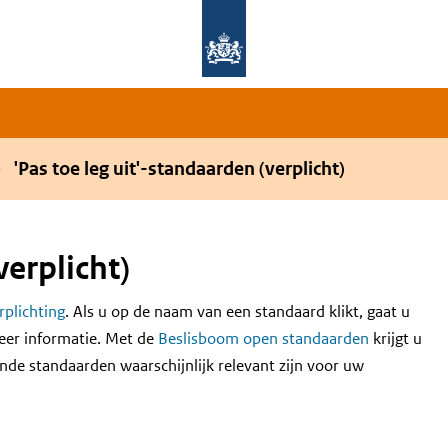
Overslaan en naar de hoofdnavigatie gaan
Overslaan en naar de inhoud gaan
'Pas toe leg uit'-standaarden (verplicht)
verplicht)
erplichting
. Als u op de naam van een standaard klikt, gaat u
eer informatie. Met de
Beslisboom open standaarden
krijgt u
nde standaarden waarschijnlijk relevant zijn voor uw