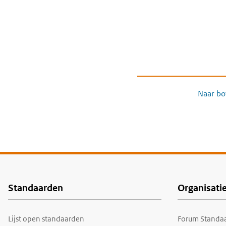
Naar bo
Standaarden
Organisati
Voet
Lijst open standaarden
Forum Standaa