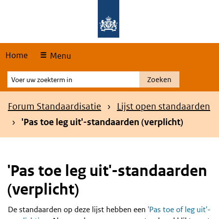
Skip
Overslaan en naar de hoofdnavigatie gaan
Overslaan en naar de inhoud gaan
links
Home
Menu
Voer
Zoeken
uw
zoekterm
Kruimelpad
Forum Standaardisatie
Lijst open standaarden
in
'Pas toe leg uit'-standaarden (verplicht)
'Pas toe leg uit'-standaarden
(verplicht)
De standaarden op deze lijst hebben een
'Pas toe of leg uit'-