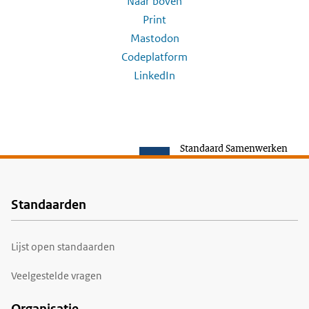
Naar boven
Print
Mastodon
Codeplatform
LinkedIn
Standaard Samenwerken
Standaarden
Voet
Lijst open standaarden
Veelgestelde vragen
Organisatie