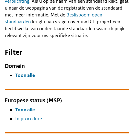
Content
verplichting
. Als u op de naam van een standaard klikt, gaat
u naar de webpagina van de registratie van de standaard
met meer informatie. Met de
Beslisboom open
standaarden
krijgt u via vragen over uw ICT-project een
beeld welke van onderstaande standaarden waarschijnlijk
relevant zijn voor uw specifieke situatie.
Filter
Domein
Toon alle
Europese status (MSP)
Toon alle
In procedure