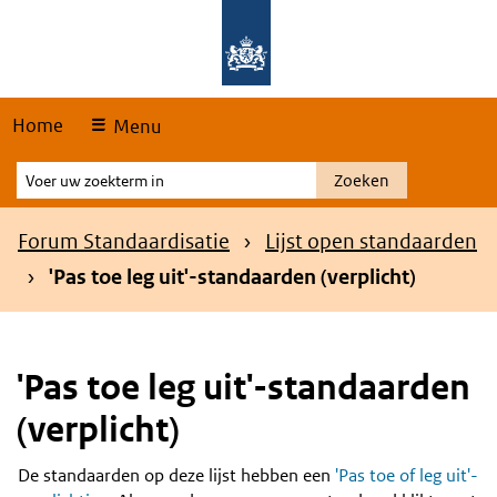
Skip
Overslaan en naar de hoofdnavigatie gaan
Overslaan en naar de inhoud gaan
links
Home
Menu
Voer
Zoeken
uw
zoekterm
Kruimelpad
Forum Standaardisatie
Lijst open standaarden
in
'Pas toe leg uit'-standaarden (verplicht)
'Pas toe leg uit'-standaarden
(verplicht)
De standaarden op deze lijst hebben een
'Pas toe of leg uit'-