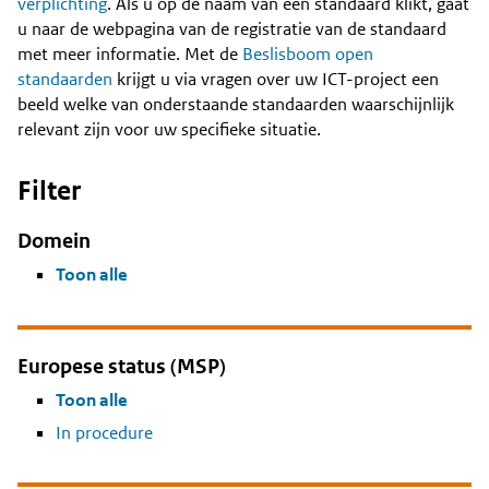
Content
verplichting
. Als u op de naam van een standaard klikt, gaat
u naar de webpagina van de registratie van de standaard
met meer informatie. Met de
Beslisboom open
standaarden
krijgt u via vragen over uw ICT-project een
beeld welke van onderstaande standaarden waarschijnlijk
relevant zijn voor uw specifieke situatie.
Filter
Domein
Toon alle
Europese status (MSP)
Toon alle
In procedure