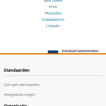
Naar boven
Print
Mastodon
Codeplatform
LinkedIn
Standaard Samenwerken
Standaarden
Voet
Lijst open standaarden
Veelgestelde vragen
Organisatie