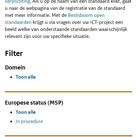
Content
verplichting
. Als u op de naam van een standaard klikt, gaat
u naar de webpagina van de registratie van de standaard
met meer informatie. Met de
Beslisboom open
standaarden
krijgt u via vragen over uw ICT-project een
beeld welke van onderstaande standaarden waarschijnlijk
relevant zijn voor uw specifieke situatie.
Filter
Domein
Toon alle
Europese status (MSP)
Toon alle
In procedure