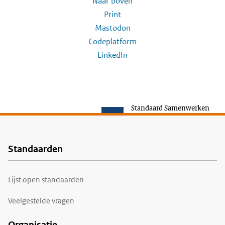
Naar boven
Print
Mastodon
Codeplatform
LinkedIn
Standaard Samenwerken
Standaarden
Voet
Lijst open standaarden
Veelgestelde vragen
Organisatie