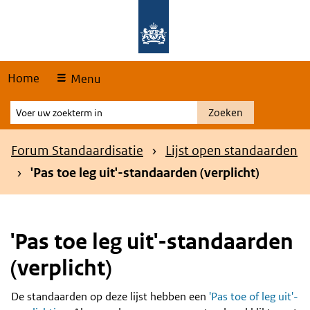
Skip
Overslaan en naar de hoofdnavigatie gaan
Overslaan en naar de inhoud gaan
links
Home
Menu
Voer
Zoeken
uw
zoekterm
Kruimelpad
Forum Standaardisatie
Lijst open standaarden
in
'Pas toe leg uit'-standaarden (verplicht)
'Pas toe leg uit'-standaarden
(verplicht)
De standaarden op deze lijst hebben een
'Pas toe of leg uit'-