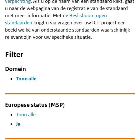
Content
verplichting
. Als u op de naam van een standaard klikt, gaat
u naar de webpagina van de registratie van de standaard
met meer informatie. Met de
Beslisboom open
standaarden
krijgt u via vragen over uw ICT-project een
beeld welke van onderstaande standaarden waarschijnlijk
relevant zijn voor uw specifieke situatie.
Filter
Domein
Toon alle
Europese status (MSP)
Toon alle
Ja