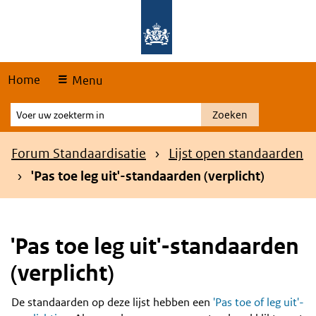
Skip
Overslaan en naar de hoofdnavigatie gaan
Overslaan en naar de inhoud gaan
links
Home
Menu
Voer
Zoeken
uw
zoekterm
Kruimelpad
Forum Standaardisatie
Lijst open standaarden
in
'Pas toe leg uit'-standaarden (verplicht)
'Pas toe leg uit'-standaarden
(verplicht)
De standaarden op deze lijst hebben een
'Pas toe of leg uit'-