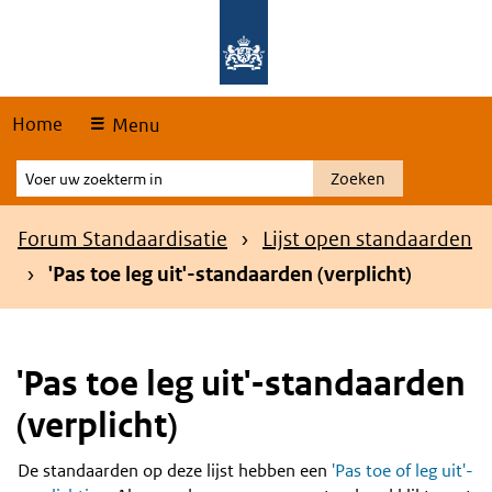
Skip
Overslaan en naar de hoofdnavigatie gaan
Overslaan en naar de inhoud gaan
links
Home
Menu
Voer
Zoeken
uw
zoekterm
Kruimelpad
Forum Standaardisatie
Lijst open standaarden
in
'Pas toe leg uit'-standaarden (verplicht)
'Pas toe leg uit'-standaarden
(verplicht)
De standaarden op deze lijst hebben een
'Pas toe of leg uit'-