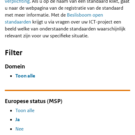
Content
verplichting
. Als u op de naam van een standaard klikt, gaat
u naar de webpagina van de registratie van de standaard
met meer informatie. Met de
Beslisboom open
standaarden
krijgt u via vragen over uw ICT-project een
beeld welke van onderstaande standaarden waarschijnlijk
relevant zijn voor uw specifieke situatie.
Filter
Domein
Toon alle
Europese status (MSP)
Toon alle
Ja
Nee