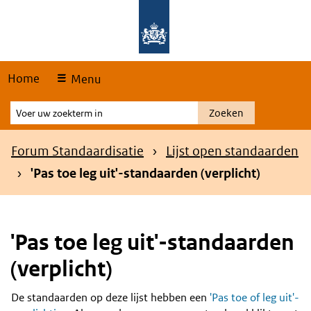
Skip
Overslaan en naar de hoofdnavigatie gaan
Overslaan en naar de inhoud gaan
links
Home
Menu
Voer
Zoeken
uw
zoekterm
Kruimelpad
Forum Standaardisatie
Lijst open standaarden
in
'Pas toe leg uit'-standaarden (verplicht)
'Pas toe leg uit'-standaarden
(verplicht)
De standaarden op deze lijst hebben een
'Pas toe of leg uit'-