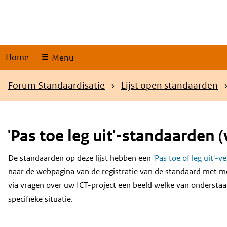
Skip
links
Home
Menu
Kruimelpad
Forum Standaardisatie
Lijst open standaarden
'Pas toe leg uit'-standaarden (
De standaarden op deze lijst hebben een
'Pas toe of leg uit'-v
Content
naar de webpagina van de registratie van de standaard met m
via vragen over uw ICT-project een beeld welke van onderstaa
specifieke situatie.