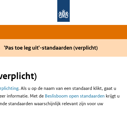
Overslaan en naar de hoofdnavigatie gaan
Overslaan en naar de inhoud gaan
'Pas toe leg uit'-standaarden (verplicht)
verplicht)
erplichting
. Als u op de naam van een standaard klikt, gaat u
eer informatie. Met de
Beslisboom open standaarden
krijgt u
nde standaarden waarschijnlijk relevant zijn voor uw