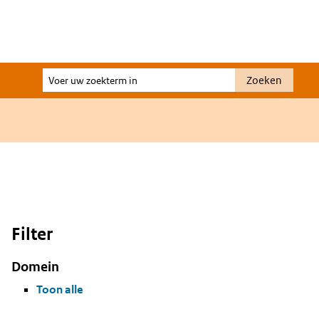
Voer
Zoeken
uw
zoekterm
in
Filter
Domein
Toon alle