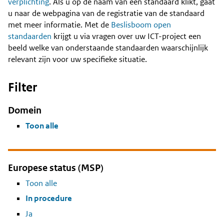
Content
verplichting
. Als u op de naam van een standaard klikt, gaat
u naar de webpagina van de registratie van de standaard
met meer informatie. Met de
Beslisboom open
standaarden
krijgt u via vragen over uw ICT-project een
beeld welke van onderstaande standaarden waarschijnlijk
relevant zijn voor uw specifieke situatie.
Filter
Domein
Toon alle
Europese status (MSP)
Toon alle
In procedure
Ja