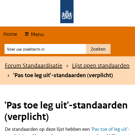
Skip
Overslaan en naar de hoofdnavigatie gaan
Overslaan en naar de inhoud gaan
links
Home
Menu
Voer
Zoeken
uw
zoekterm
Kruimelpad
Forum Standaardisatie
Lijst open standaarden
in
'Pas toe leg uit'-standaarden (verplicht)
'Pas toe leg uit'-standaarden
(verplicht)
De standaarden op deze lijst hebben een
'Pas toe of leg uit'-