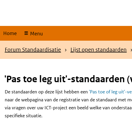
Skip
links
Home
Menu
Kruimelpad
Forum Standaardisatie
Lijst open standaarden
'Pas toe leg uit'-standaarden (
De standaarden op deze lijst hebben een
'Pas toe of leg uit'-v
Content
naar de webpagina van de registratie van de standaard met m
via vragen over uw ICT-project een beeld welke van onderstaa
specifieke situatie.