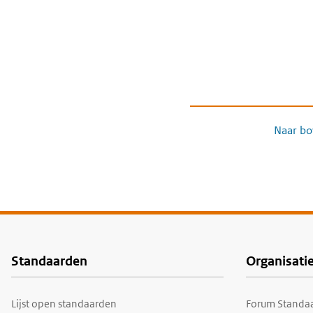
Naar bo
Standaarden
Organisati
Voet
Lijst open standaarden
Forum Standaa