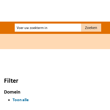
Voer
Zoeken
uw
zoekterm
in
Filter
Domein
Toon alle