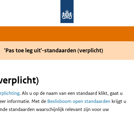
Overslaan en naar de hoofdnavigatie gaan
Overslaan en naar de inhoud gaan
'Pas toe leg uit'-standaarden (verplicht)
verplicht)
erplichting
. Als u op de naam van een standaard klikt, gaat u
eer informatie. Met de
Beslisboom open standaarden
krijgt u
nde standaarden waarschijnlijk relevant zijn voor uw