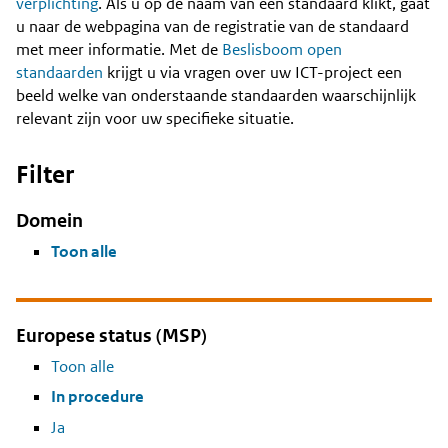
Content
verplichting
. Als u op de naam van een standaard klikt, gaat
u naar de webpagina van de registratie van de standaard
met meer informatie. Met de
Beslisboom open
standaarden
krijgt u via vragen over uw ICT-project een
beeld welke van onderstaande standaarden waarschijnlijk
relevant zijn voor uw specifieke situatie.
Filter
Domein
Toon alle
Europese status (MSP)
Toon alle
In procedure
Ja