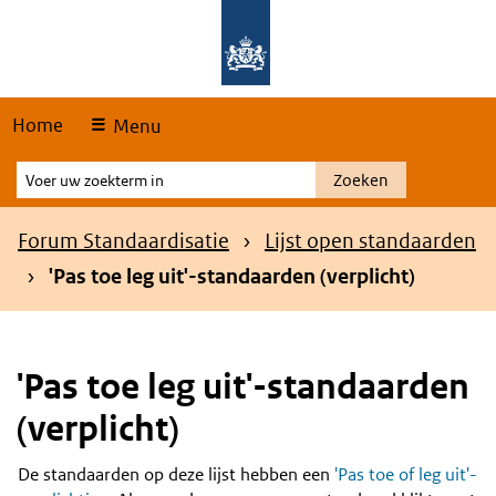
Skip
Overslaan en naar de hoofdnavigatie gaan
Overslaan en naar de inhoud gaan
links
Home
Menu
Voer
Zoeken
uw
zoekterm
Kruimelpad
Forum Standaardisatie
Lijst open standaarden
in
'Pas toe leg uit'-standaarden (verplicht)
'Pas toe leg uit'-standaarden
(verplicht)
De standaarden op deze lijst hebben een
'Pas toe of leg uit'-