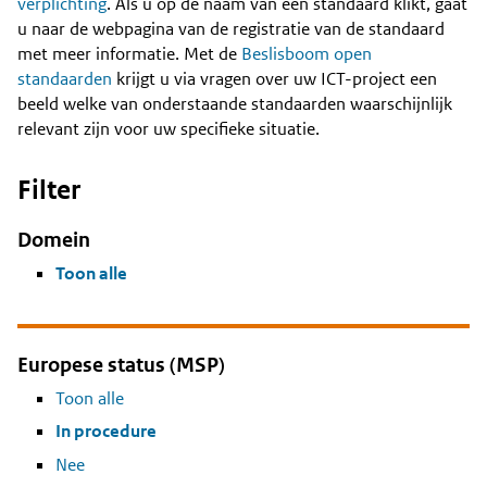
Content
verplichting
. Als u op de naam van een standaard klikt, gaat
u naar de webpagina van de registratie van de standaard
met meer informatie. Met de
Beslisboom open
standaarden
krijgt u via vragen over uw ICT-project een
beeld welke van onderstaande standaarden waarschijnlijk
relevant zijn voor uw specifieke situatie.
Filter
Domein
Toon alle
Europese status (MSP)
Toon alle
In procedure
Nee