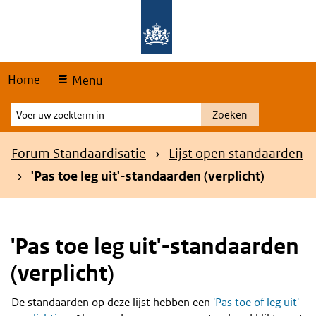
Skip
Overslaan en naar de hoofdnavigatie gaan
Overslaan en naar de inhoud gaan
links
Home
Menu
Voer
Zoeken
uw
zoekterm
Kruimelpad
Forum Standaardisatie
Lijst open standaarden
in
'Pas toe leg uit'-standaarden (verplicht)
'Pas toe leg uit'-standaarden
(verplicht)
De standaarden op deze lijst hebben een
'Pas toe of leg uit'-