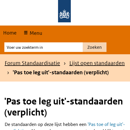
Skip
Overslaan en naar de hoofdnavigatie gaan
Overslaan en naar de inhoud gaan
links
Home
Menu
Voer
Zoeken
uw
zoekterm
Kruimelpad
Forum Standaardisatie
Lijst open standaarden
in
'Pas toe leg uit'-standaarden (verplicht)
'Pas toe leg uit'-standaarden
(verplicht)
De standaarden op deze lijst hebben een
'Pas toe of leg uit'-