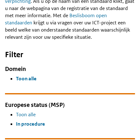
Content
verplichting
. Als u op de naam van een standaard klikt, gaat
u naar de webpagina van de registratie van de standaard
met meer informatie. Met de
Beslisboom open
standaarden
krijgt u via vragen over uw ICT-project een
beeld welke van onderstaande standaarden waarschijnlijk
relevant zijn voor uw specifieke situatie.
Filter
Domein
Toon alle
Europese status (MSP)
Toon alle
In procedure