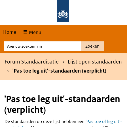
Skip
Overslaan en naar de hoofdnavigatie gaan
Overslaan en naar de inhoud gaan
links
Home
Menu
Voer
Zoeken
uw
zoekterm
Kruimelpad
Forum Standaardisatie
Lijst open standaarden
in
'Pas toe leg uit'-standaarden (verplicht)
'Pas toe leg uit'-standaarden
(verplicht)
De standaarden op deze lijst hebben een
'Pas toe of leg uit'-