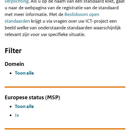
Content
verplichting
. Als u op de naam van een standaard klikt, gaat
u naar de webpagina van de registratie van de standaard
met meer informatie. Met de
Beslisboom open
standaarden
krijgt u via vragen over uw ICT-project een
beeld welke van onderstaande standaarden waarschijnlijk
relevant zijn voor uw specifieke situatie.
Filter
Domein
Toon alle
Europese status (MSP)
Toon alle
Ja