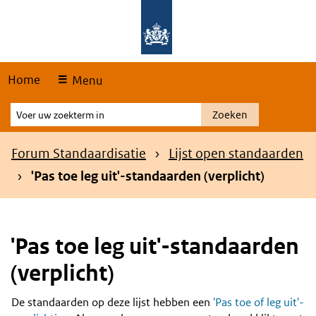
Skip
Overslaan en naar de hoofdnavigatie gaan
Overslaan en naar de inhoud gaan
links
Home
Menu
Voer
Zoeken
uw
zoekterm
Kruimelpad
Forum Standaardisatie
Lijst open standaarden
in
'Pas toe leg uit'-standaarden (verplicht)
'Pas toe leg uit'-standaarden
(verplicht)
De standaarden op deze lijst hebben een
'Pas toe of leg uit'-