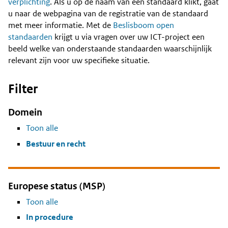
Content
verplichting
. Als u op de naam van een standaard klikt, gaat
u naar de webpagina van de registratie van de standaard
met meer informatie. Met de
Beslisboom open
standaarden
krijgt u via vragen over uw ICT-project een
beeld welke van onderstaande standaarden waarschijnlijk
relevant zijn voor uw specifieke situatie.
Filter
Domein
Toon alle
Bestuur en recht
Europese status (MSP)
Toon alle
In procedure