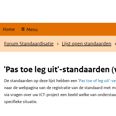
Skip
links
Home
Menu
Kruimelpad
Forum Standaardisatie
Lijst open standaarden
'Pas toe leg uit'-standaarden (
De standaarden op deze lijst hebben een
'Pas toe of leg uit'-v
Content
naar de webpagina van de registratie van de standaard met m
via vragen over uw ICT-project een beeld welke van onderstaa
specifieke situatie.