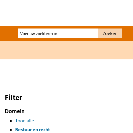
Voer
Zoeken
uw
zoekterm
in
Filter
Domein
Toon alle
Bestuur en recht