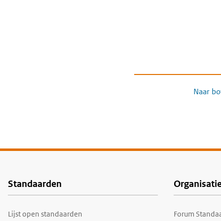
Naar bo
Standaarden
Organisati
Voet
Lijst open standaarden
Forum Standaa