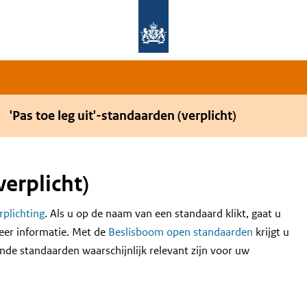
Overslaan en naar de hoofdnavigatie gaan
Overslaan en naar de inhoud gaan
'Pas toe leg uit'-standaarden (verplicht)
verplicht)
erplichting
. Als u op de naam van een standaard klikt, gaat u
eer informatie. Met de
Beslisboom open standaarden
krijgt u
nde standaarden waarschijnlijk relevant zijn voor uw