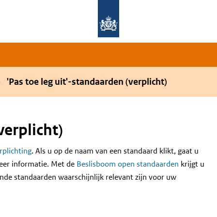
Overslaan en naar de hoofdnavigatie gaan
Overslaan en naar de inhoud gaan
'Pas toe leg uit'-standaarden (verplicht)
verplicht)
erplichting
. Als u op de naam van een standaard klikt, gaat u
eer informatie. Met de
Beslisboom open standaarden
krijgt u
nde standaarden waarschijnlijk relevant zijn voor uw