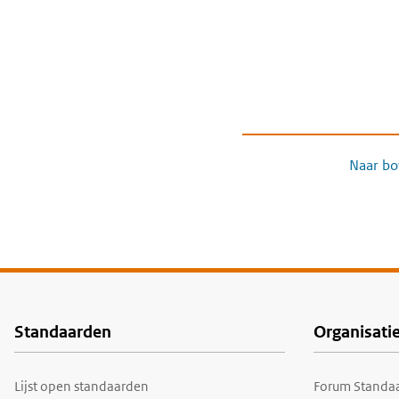
Naar bo
Standaarden
Organisati
Voet
Lijst open standaarden
Forum Standaa