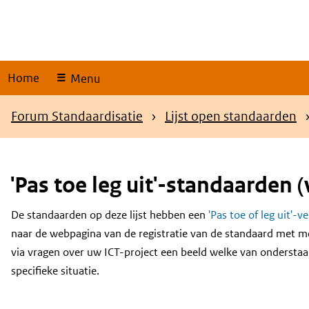
Skip
links
Home
Menu
Kruimelpad
Forum Standaardisatie
Lijst open standaarden
'Pas toe leg uit'-standaarden (
De standaarden op deze lijst hebben een
'Pas toe of leg uit'-v
Content
naar de webpagina van de registratie van de standaard met m
via vragen over uw ICT-project een beeld welke van onderstaa
specifieke situatie.