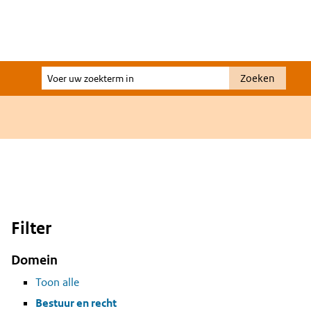
Voer
Zoeken
uw
zoekterm
in
Filter
Domein
Toon alle
Bestuur en recht