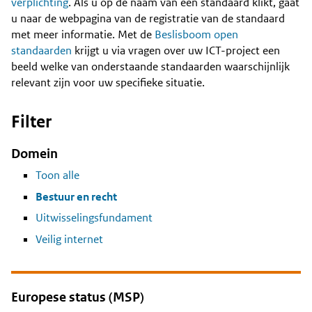
Content
verplichting
. Als u op de naam van een standaard klikt, gaat
u naar de webpagina van de registratie van de standaard
met meer informatie. Met de
Beslisboom open
standaarden
krijgt u via vragen over uw ICT-project een
beeld welke van onderstaande standaarden waarschijnlijk
relevant zijn voor uw specifieke situatie.
Filter
Domein
Toon alle
Bestuur en recht
Uitwisselingsfundament
Veilig internet
Europese status (MSP)