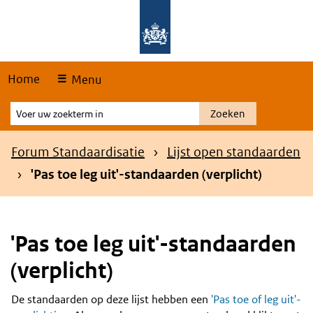
Skip
Overslaan en naar de hoofdnavigatie gaan
Overslaan en naar de inhoud gaan
links
Home
Menu
Voer
Zoeken
uw
zoekterm
Kruimelpad
Forum Standaardisatie
Lijst open standaarden
in
'Pas toe leg uit'-standaarden (verplicht)
'Pas toe leg uit'-standaarden
(verplicht)
De standaarden op deze lijst hebben een
'Pas toe of leg uit'-