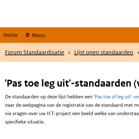
Skip
links
Home
Menu
Kruimelpad
Forum Standaardisatie
Lijst open standaarden
'Pas toe leg uit'-standaarden (
De standaarden op deze lijst hebben een
'Pas toe of leg uit'-v
Content
naar de webpagina van de registratie van de standaard met m
via vragen over uw ICT-project een beeld welke van onderstaa
specifieke situatie.