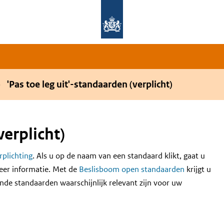
Overslaan en naar de hoofdnavigatie gaan
Overslaan en naar de inhoud gaan
'Pas toe leg uit'-standaarden (verplicht)
verplicht)
erplichting
. Als u op de naam van een standaard klikt, gaat u
eer informatie. Met de
Beslisboom open standaarden
krijgt u
nde standaarden waarschijnlijk relevant zijn voor uw