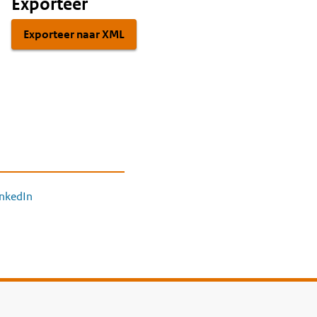
Exporteer
Exporteer naar XML
inkedIn