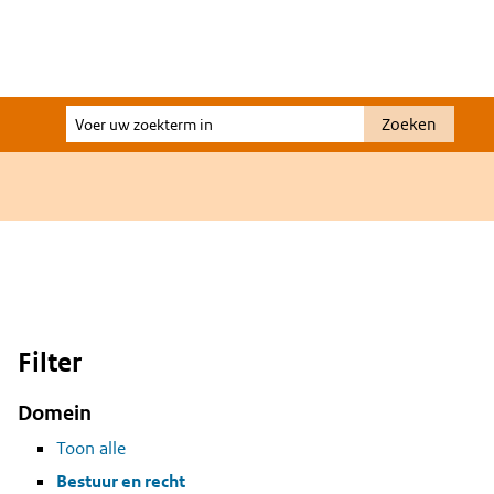
Voer
Zoeken
uw
zoekterm
in
Filter
Domein
Toon alle
Bestuur en recht