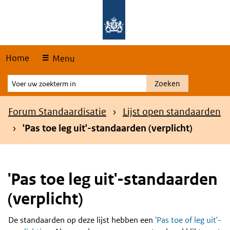
Skip
Overslaan en naar de hoofdnavigatie gaan
Overslaan en naar de inhoud gaan
links
Home
Menu
Voer
Zoeken
uw
zoekterm
Kruimelpad
Forum Standaardisatie
Lijst open standaarden
in
'Pas toe leg uit'-standaarden (verplicht)
'Pas toe leg uit'-standaarden
(verplicht)
De standaarden op deze lijst hebben een
'Pas toe of leg uit'-