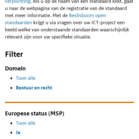
Content
verplichting
. Als u op de naam van een standaard klikt, gaat
u naar de webpagina van de registratie van de standaard
met meer informatie. Met de
Beslisboom open
standaarden
krijgt u via vragen over uw ICT-project een
beeld welke van onderstaande standaarden waarschijnlijk
relevant zijn voor uw specifieke situatie.
Filter
Domein
Toon alle
Bestuur en recht
Europese status (MSP)
Toon alle
Ja