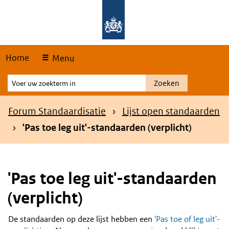
Skip
Overslaan en naar de hoofdnavigatie gaan
Overslaan en naar de inhoud gaan
links
Home
Menu
Voer
Zoeken
uw
zoekterm
Kruimelpad
Forum Standaardisatie
Lijst open standaarden
in
'Pas toe leg uit'-standaarden (verplicht)
'Pas toe leg uit'-standaarden
(verplicht)
De standaarden op deze lijst hebben een
'Pas toe of leg uit'-