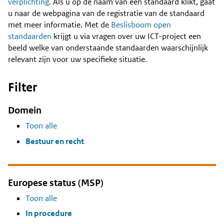
Content
verplichting
. Als u op de naam van een standaard klikt, gaat
u naar de webpagina van de registratie van de standaard
met meer informatie. Met de
Beslisboom open
standaarden
krijgt u via vragen over uw ICT-project een
beeld welke van onderstaande standaarden waarschijnlijk
relevant zijn voor uw specifieke situatie.
Filter
Domein
Toon alle
Bestuur en recht
Europese status (MSP)
Toon alle
In procedure