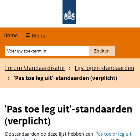
Skip
Overslaan en naar de hoofdnavigatie gaan
Overslaan en naar de inhoud gaan
links
Home
Menu
Voer
Zoeken
uw
zoekterm
Kruimelpad
Forum Standaardisatie
Lijst open standaarden
in
'Pas toe leg uit'-standaarden (verplicht)
'Pas toe leg uit'-standaarden
(verplicht)
De standaarden op deze lijst hebben een
'Pas toe of leg uit'-