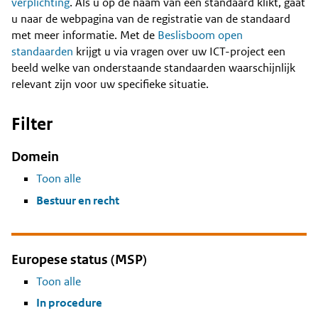
Content
verplichting
. Als u op de naam van een standaard klikt, gaat
u naar de webpagina van de registratie van de standaard
met meer informatie. Met de
Beslisboom open
standaarden
krijgt u via vragen over uw ICT-project een
beeld welke van onderstaande standaarden waarschijnlijk
relevant zijn voor uw specifieke situatie.
Filter
Domein
Toon alle
Bestuur en recht
Europese status (MSP)
Toon alle
In procedure