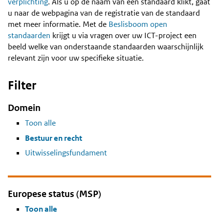
Content
verplichting
. Als u op de naam van een standaard klikt, gaat
u naar de webpagina van de registratie van de standaard
met meer informatie. Met de
Beslisboom open
standaarden
krijgt u via vragen over uw ICT-project een
beeld welke van onderstaande standaarden waarschijnlijk
relevant zijn voor uw specifieke situatie.
Filter
Domein
Toon alle
Bestuur en recht
Uitwisselingsfundament
Europese status (MSP)
Toon alle