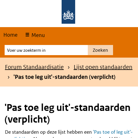
Skip
Overslaan en naar de hoofdnavigatie gaan
Overslaan en naar de inhoud gaan
links
Home
Menu
Voer
Zoeken
uw
zoekterm
Kruimelpad
Forum Standaardisatie
Lijst open standaarden
in
'Pas toe leg uit'-standaarden (verplicht)
'Pas toe leg uit'-standaarden
(verplicht)
De standaarden op deze lijst hebben een
'Pas toe of leg uit'-