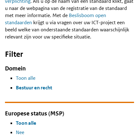
Content
verplichting
. Als u op de naam van een standaard klikt, gaat
u naar de webpagina van de registratie van de standaard
met meer informatie. Met de
Beslisboom open
standaarden
krijgt u via vragen over uw ICT-project een
beeld welke van onderstaande standaarden waarschijnlijk
relevant zijn voor uw specifieke situatie.
Filter
Domein
Toon alle
Bestuur en recht
Europese status (MSP)
Toon alle
Nee