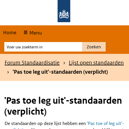
Skip
Overslaan en naar de hoofdnavigatie gaan
Overslaan en naar de inhoud gaan
links
Home
Menu
Voer
Zoeken
uw
zoekterm
Kruimelpad
Forum Standaardisatie
Lijst open standaarden
in
'Pas toe leg uit'-standaarden (verplicht)
'Pas toe leg uit'-standaarden
(verplicht)
De standaarden op deze lijst hebben een
'Pas toe of leg uit'-