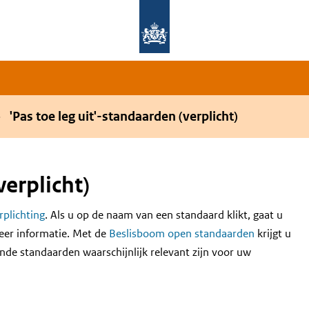
Overslaan en naar de hoofdnavigatie gaan
Overslaan en naar de inhoud gaan
'Pas toe leg uit'-standaarden (verplicht)
verplicht)
erplichting
. Als u op de naam van een standaard klikt, gaat u
eer informatie. Met de
Beslisboom open standaarden
krijgt u
nde standaarden waarschijnlijk relevant zijn voor uw