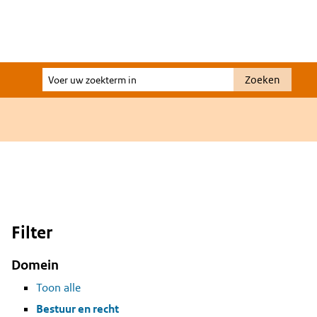
Voer
Zoeken
uw
zoekterm
in
Filter
Domein
Toon alle
Bestuur en recht