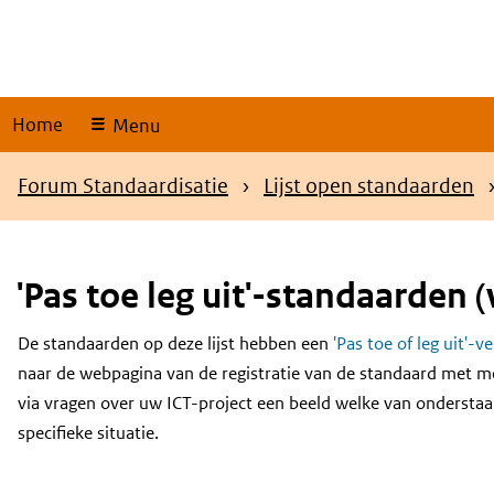
Skip
links
Home
Menu
Kruimelpad
Forum Standaardisatie
Lijst open standaarden
'Pas toe leg uit'-standaarden (
De standaarden op deze lijst hebben een
'Pas toe of leg uit'-v
Content
naar de webpagina van de registratie van de standaard met m
via vragen over uw ICT-project een beeld welke van onderstaa
specifieke situatie.