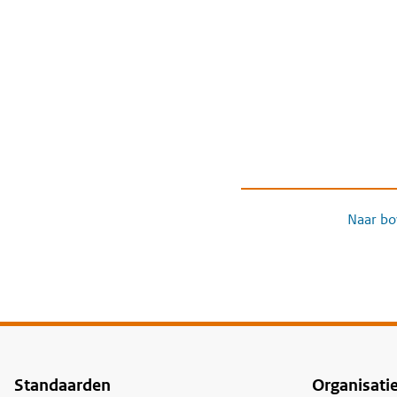
Naar bo
Standaarden
Organisati
Voet