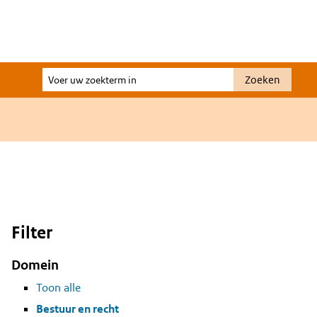
Voer
Zoeken
uw
zoekterm
in
Filter
Domein
Toon alle
Bestuur en recht