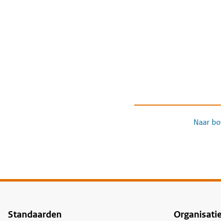
Naar bo
Standaarden
Organisati
Voet