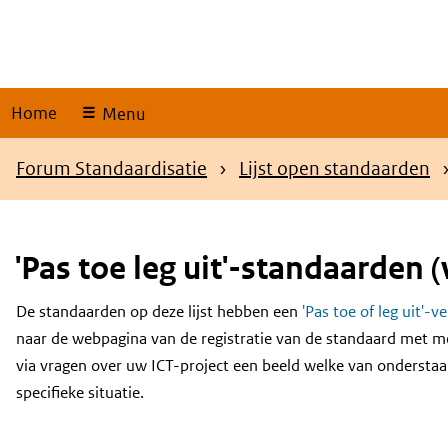
Skip
links
Home
Menu
Kruimelpad
Forum Standaardisatie
Lijst open standaarden
'Pas toe leg uit'-standaarden (
De standaarden op deze lijst hebben een
'Pas toe of leg uit'-v
Content
naar de webpagina van de registratie van de standaard met m
via vragen over uw ICT-project een beeld welke van onderstaa
specifieke situatie.