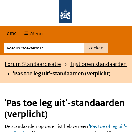
Skip
Overslaan en naar de hoofdnavigatie gaan
Overslaan en naar de inhoud gaan
links
Home
Menu
Voer
Zoeken
uw
zoekterm
Kruimelpad
Forum Standaardisatie
Lijst open standaarden
in
'Pas toe leg uit'-standaarden (verplicht)
'Pas toe leg uit'-standaarden
(verplicht)
De standaarden op deze lijst hebben een
'Pas toe of leg uit'-