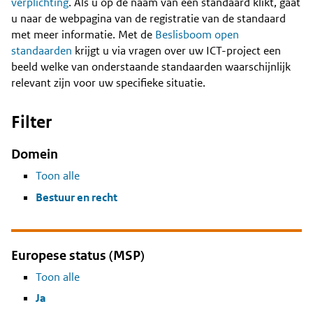
Content
verplichting
. Als u op de naam van een standaard klikt, gaat
u naar de webpagina van de registratie van de standaard
met meer informatie. Met de
Beslisboom open
standaarden
krijgt u via vragen over uw ICT-project een
beeld welke van onderstaande standaarden waarschijnlijk
relevant zijn voor uw specifieke situatie.
Filter
Domein
Toon alle
Bestuur en recht
Europese status (MSP)
Toon alle
Ja