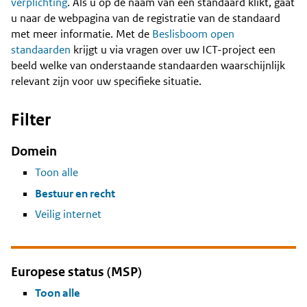
Content
verplichting
. Als u op de naam van een standaard klikt, gaat
u naar de webpagina van de registratie van de standaard
met meer informatie. Met de
Beslisboom open
standaarden
krijgt u via vragen over uw ICT-project een
beeld welke van onderstaande standaarden waarschijnlijk
relevant zijn voor uw specifieke situatie.
Filter
Domein
Toon alle
Bestuur en recht
Veilig internet
Europese status (MSP)
Toon alle