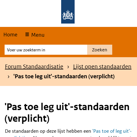
Skip
Overslaan en naar de hoofdnavigatie gaan
Overslaan en naar de inhoud gaan
links
Home
Menu
Voer
Zoeken
uw
zoekterm
Kruimelpad
Forum Standaardisatie
Lijst open standaarden
in
'Pas toe leg uit'-standaarden (verplicht)
'Pas toe leg uit'-standaarden
(verplicht)
De standaarden op deze lijst hebben een
'Pas toe of leg uit'-